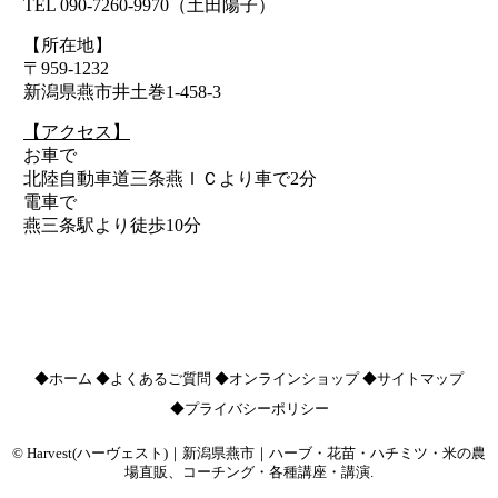
TEL 090-7260-9970（土田陽子）
【所在地】
〒959-1232
新潟県燕市井土巻1-458-3
【アクセス】
お車で
北陸自動車道三条燕ＩＣより車で2分
電車で
燕三条駅より徒歩10分
◆ホーム
◆よくあるご質問
◆オンラインショップ
◆サイトマップ
◆プライバシーポリシー
©
Harvest(ハーヴェスト)｜新潟県燕市｜ハーブ・花苗・ハチミツ・米の農
場直販、コーチング・各種講座・講演
.